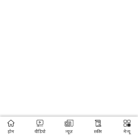
होम
वीडियो
न्यूज़
स्कीम
मेन्यू