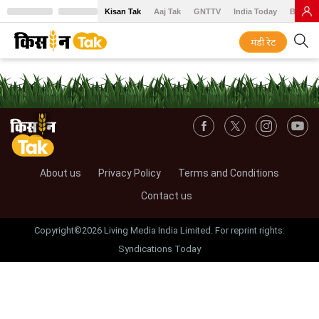
Kisan Tak
Aaj Tak
GNTTV
India Today
BT Baz
मंडी रेट
About us
Privacy Policy
Terms and Conditions
Contact us
Copyright©2026 Living Media India Limited. For reprint rights:
Syndications Today