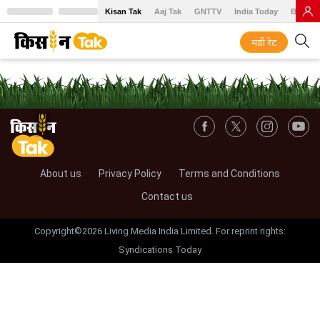
Kisan Tak
Aaj Tak
GNTTV
India Today
BT Baz
मंडी रेट
About us
Privacy Policy
Terms and Conditions
Contact us
Copyright©2026 Living Media India Limited. For reprint rights:
Syndications Today