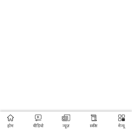
होम
वीडियो
न्यूज़
स्कीम
मेन्यू