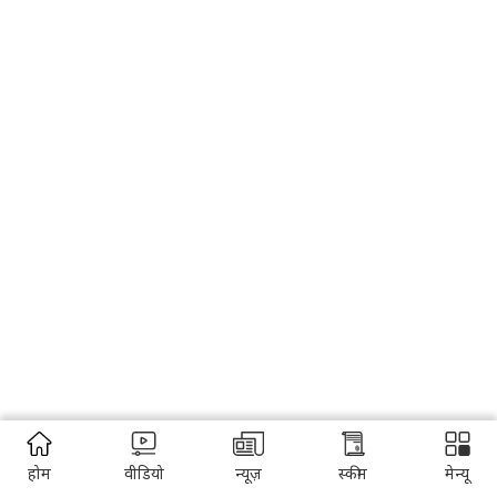
होम
वीडियो
न्यूज़
स्कीम
मेन्यू