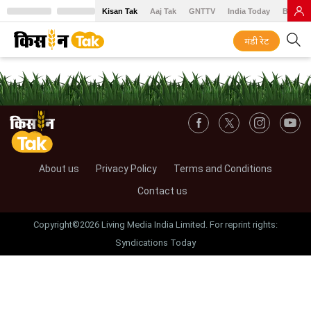
Kisan Tak
Aaj Tak
GNTTV
India Today
BT Baz
मंडी रेट
About us
Privacy Policy
Terms and Conditions
Contact us
Copyright©2026 Living Media India Limited. For reprint rights:
Syndications Today