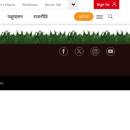
Sign In
r’s Digest
Northeast
Sports Tak
पशुपालन
राजनीति
मंडी रेट
ay