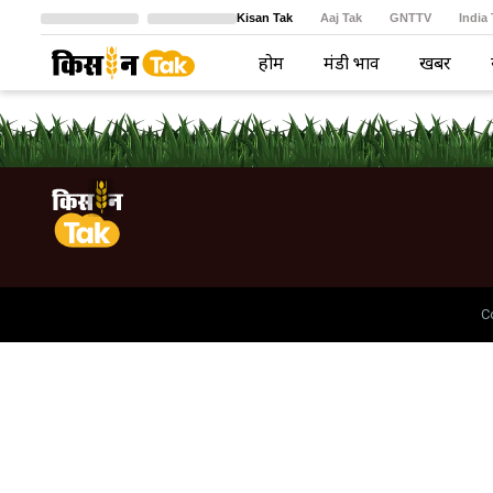
Kisan Tak
Aaj Tak
GNTTV
India
Crime Tak
Astro Tak
বাংলা
होम
मंडी भाव
खबरें
C