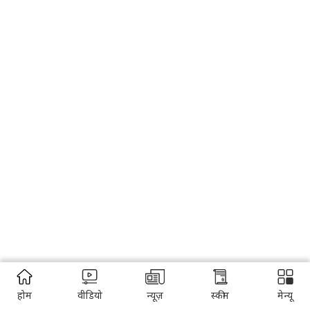
होम
वीडियो
न्यूज़
स्कीम
मेन्यू