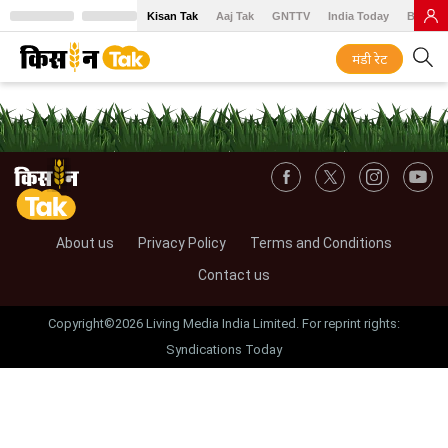
Kisan Tak
Aaj Tak
GNTTV
India Today
BT Baz
मंडी रेट
About us
Privacy Policy
Terms and Conditions
Contact us
Copyright©2026 Living Media India Limited. For reprint rights:
Syndications Today