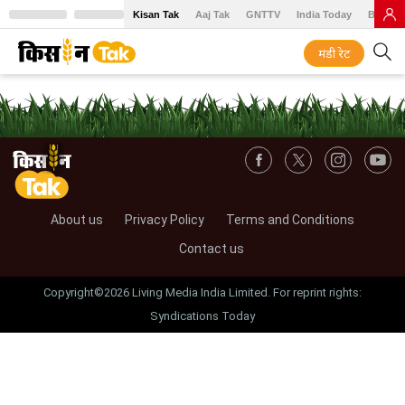
Kisan Tak
Aaj Tak
GNTTV
India Today
BT Baz
मंडी रेट
About us
Privacy Policy
Terms and Conditions
Contact us
Copyright©2026 Living Media India Limited. For reprint rights:
Syndications Today