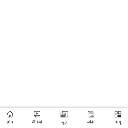
होम
वीडियो
न्यूज़
स्कीम
मेन्यू