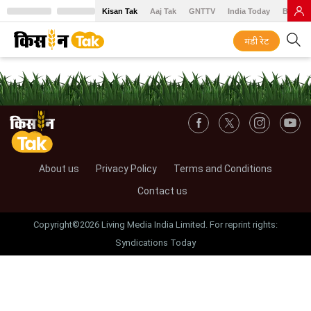
Kisan Tak
Aaj Tak
GNTTV
India Today
BT Baz
मंडी रेट
About us
Privacy Policy
Terms and Conditions
Contact us
Copyright©2026 Living Media India Limited. For reprint rights:
Syndications Today