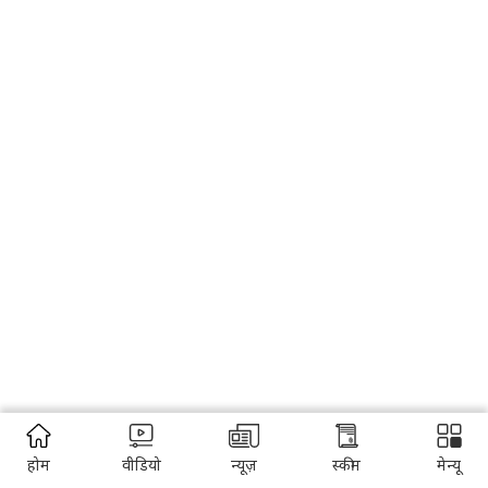
होम
वीडियो
न्यूज़
स्कीम
मेन्यू