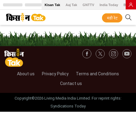
Kisan Tak
Aaj Tak
GNTTV
India Today
BT Baz
मंडी रेट
About us
Privacy Policy
Terms and Conditions
Contact us
Copyright©2026 Living Media India Limited. For reprint rights:
Syndications Today