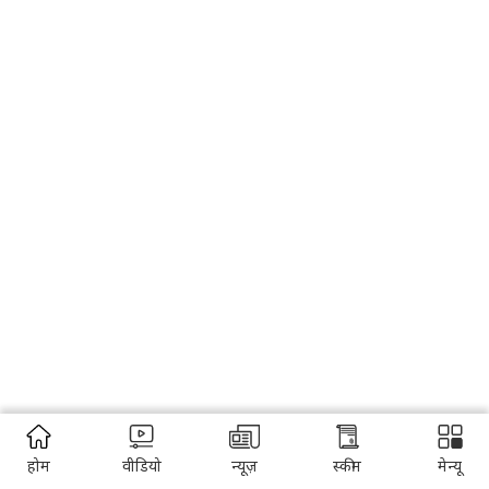
होम
वीडियो
न्यूज़
स्कीम
मेन्यू