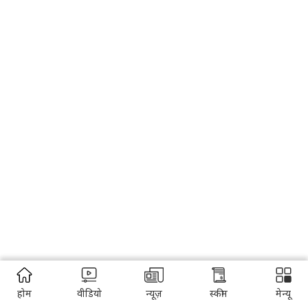
होम
वीडियो
न्यूज़
स्कीम
मेन्यू