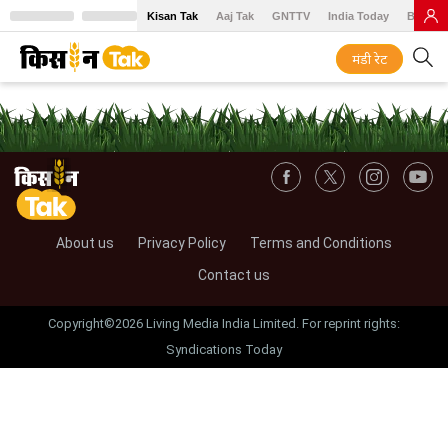
Kisan Tak
Aaj Tak
GNTTV
India Today
BT Baz
मंडी रेट
About us
Privacy Policy
Terms and Conditions
Contact us
Copyright©2026 Living Media India Limited. For reprint rights:
Syndications Today