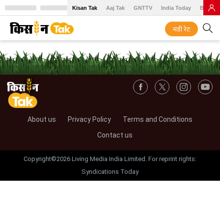
Kisan Tak
Aaj Tak
GNTTV
India Today
BT Baz
मंडी रेट
About us
Privacy Policy
Terms and Conditions
Contact us
Copyright©2026 Living Media India Limited. For reprint rights:
Syndications Today