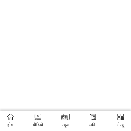
होम
वीडियो
न्यूज़
स्कीम
मेन्यू