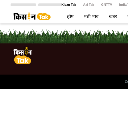
Kisan Tak
Aaj Tak
GNTTV
India
Crime Tak
Astro Tak
বাংলা
होम
मंडी भाव
खबरें
C