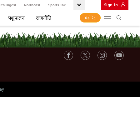
Sign In
r’s Digest
Northeast
Sports Tak
पशुपालन
राजनीति
मंडी रेट
ay