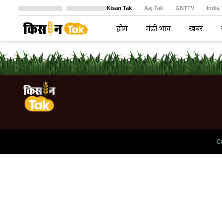
Kisan Tak
Aaj Tak
GNTTV
India
Crime Tak
Astro Tak
বাংলা
होम
मंडी भाव
खबरें
C