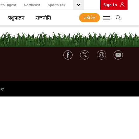
Sign In
r’s Digest
Northeast
Sports Tak
पशुपालन
राजनीति
मंडी रेट
ay