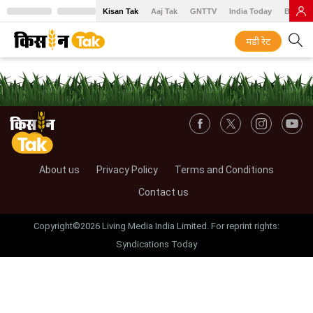
Kisan Tak
Aaj Tak
GNTTV
India Today
BT Baz
मंडी रेट
About us
Privacy Policy
Terms and Conditions
Contact us
Copyright©2026 Living Media India Limited. For reprint rights:
Syndications Today