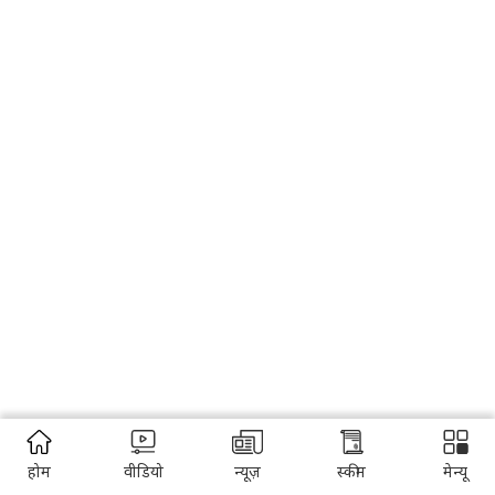
होम
वीडियो
न्यूज़
स्कीम
मेन्यू