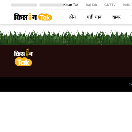
Kisan Tak
Aaj Tak
GNTTV
India
Crime Tak
Astro Tak
বাংলা
होम
मंडी भाव
खबरें
C