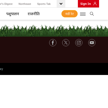
Sign In
r’s Digest
Northeast
Sports Tak
पशुपालन
राजनीति
मंडी रेट
ay