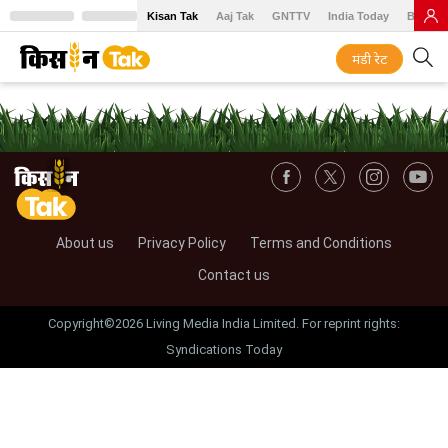
Kisan Tak
Aaj Tak
GNTTV
India Today
BT Baz
मंडी रेट
About us
Privacy Policy
Terms and Conditions
Contact us
Copyright©2026 Living Media India Limited. For reprint rights:
Syndications Today