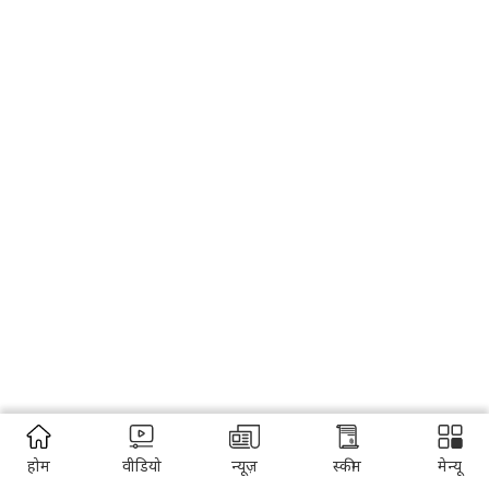
होम
वीडियो
न्यूज़
स्कीम
मेन्यू