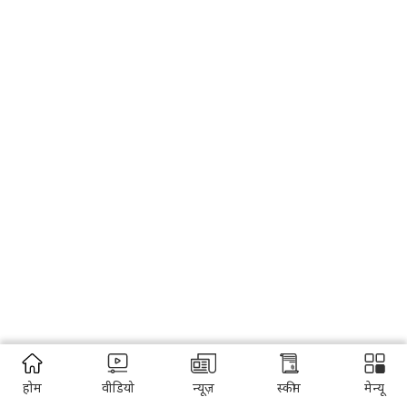
होम
वीडियो
न्यूज़
स्कीम
मेन्यू