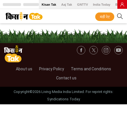
Kisan Tak
Aaj Tak
GNTTV
India Today
BT Baz
मंडी रेट
About us
Privacy Policy
Terms and Conditions
Contact us
Copyright©2026 Living Media India Limited. For reprint rights:
Syndications Today