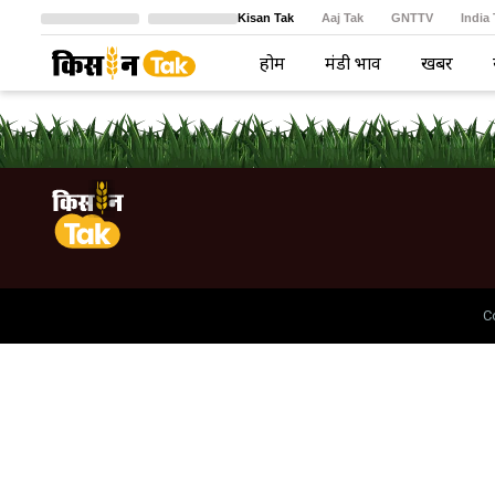
Kisan Tak
Aaj Tak
GNTTV
India
Crime Tak
Astro Tak
বাংলা
होम
मंडी भाव
खबरें
C