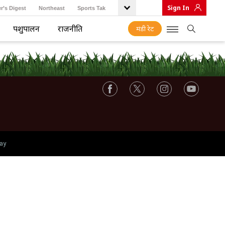
Sign In
r’s Digest
Northeast
Sports Tak
पशुपालन
राजनीति
मंडी रेट
ay