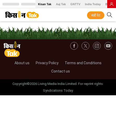
Kisan Tak
Aaj Tak
GNTTV
India Today
BT Baz
मंडी रेट
About us
Privacy Policy
Terms and Conditions
Contact us
Copyright©2026 Living Media India Limited. For reprint rights:
Syndications Today