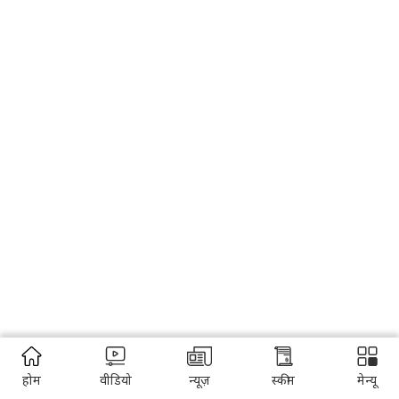
होम
वीडियो
न्यूज़
स्कीम
मेन्यू