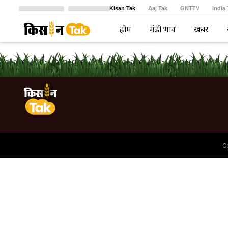
Kisan Tak
Aaj Tak
GNTTV
India
Crime Tak
Astro Tak
বাংলা
होम
मंडी भाव
खबरें
C