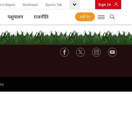
Sign In
r’s Digest
Northeast
Sports Tak
पशुपालन
राजनीति
मंडी रेट
ay