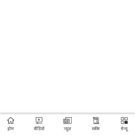
होम
वीडियो
न्यूज़
स्कीम
मेन्यू