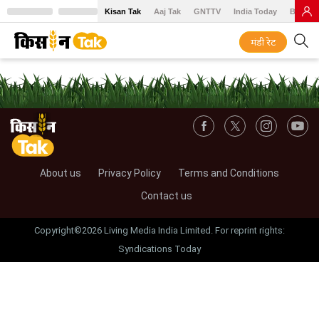
Kisan Tak
Aaj Tak
GNTTV
India Today
BT Baz
मंडी रेट
About us
Privacy Policy
Terms and Conditions
Contact us
Copyright©2026 Living Media India Limited. For reprint rights:
Syndications Today