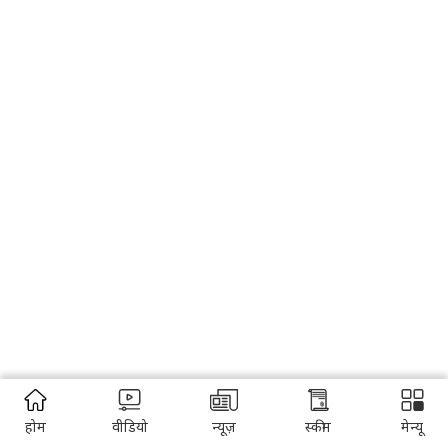
होम
वीडियो
न्यूज़
स्कीम
मेन्यू