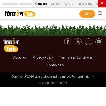
Kisan Tak
Aaj Tak
GNTTV
India Today
BT Baz
मंडी रेट
About us
Privacy Policy
Terms and Conditions
Contact us
Copyright©2026 Living Media India Limited. For reprint rights:
Syndications Today