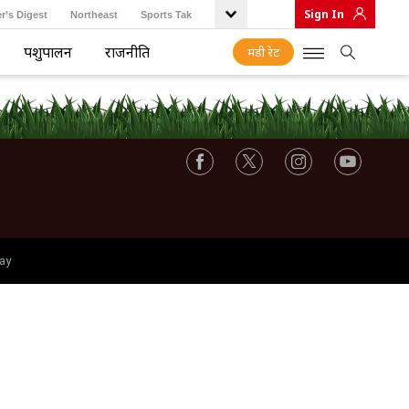
Sign In
r’s Digest
Northeast
Sports Tak
पशुपालन
राजनीति
मंडी रेट
ay