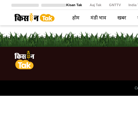
Kisan Tak
Aaj Tak
GNTTV
India
Crime Tak
Astro Tak
বাংলা
होम
मंडी भाव
खबरें
C