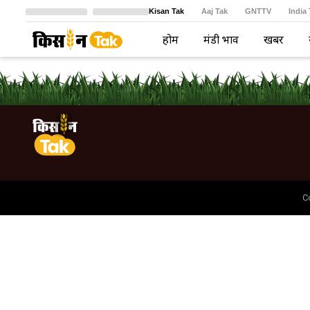
Kisan Tak
Aaj Tak
GNTTV
India
Crime Tak
Astro Tak
বাংলা
होम
मंडी भाव
खबरें
C