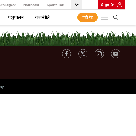
Sign In
r’s Digest
Northeast
Sports Tak
पशुपालन
राजनीति
मंडी रेट
ay