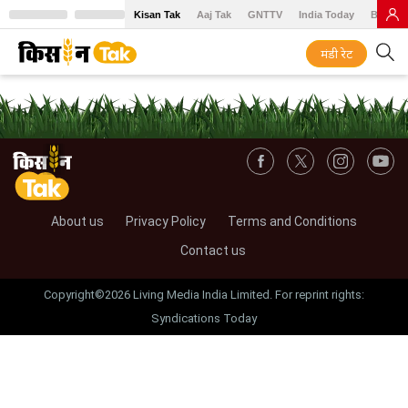
Kisan Tak
Aaj Tak
GNTTV
India Today
BT Baz
मंडी रेट
About us
Privacy Policy
Terms and Conditions
Contact us
Copyright©2026 Living Media India Limited. For reprint rights:
Syndications Today