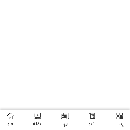
होम
वीडियो
न्यूज़
स्कीम
मेन्यू