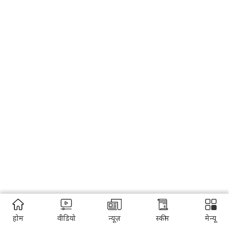
होम
वीडियो
न्यूज़
स्कीम
मेन्यू