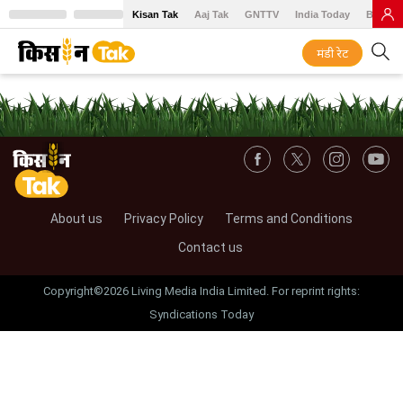
Kisan Tak
Aaj Tak
GNTTV
India Today
BT Baz
मंडी रेट
About us
Privacy Policy
Terms and Conditions
Contact us
Copyright©2026 Living Media India Limited. For reprint rights:
Syndications Today