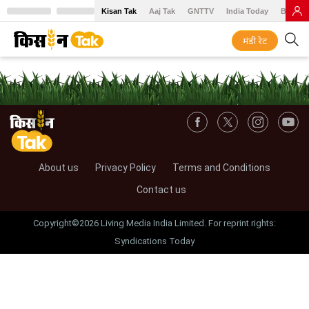
Kisan Tak
Aaj Tak
GNTTV
India Today
BT Baz
मंडी रेट
About us
Privacy Policy
Terms and Conditions
Contact us
Copyright©2026 Living Media India Limited. For reprint rights:
Syndications Today