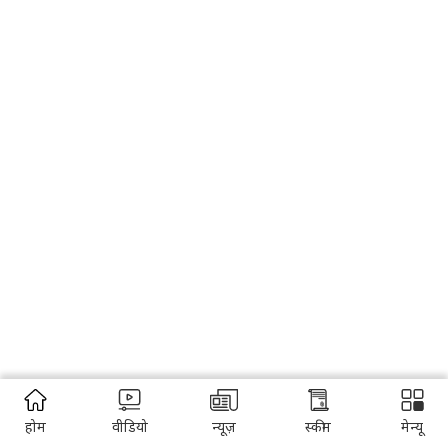
होम
वीडियो
न्यूज़
स्कीम
मेन्यू