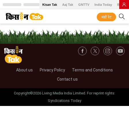
Kisan Tak
Aaj Tak
GNTTV
India Today
BT Baz
मंडी रेट
About us
Privacy Policy
Terms and Conditions
Contact us
Copyright©2026 Living Media India Limited. For reprint rights:
Syndications Today