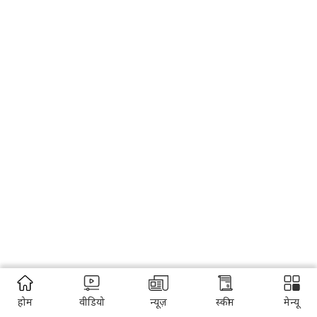
होम
वीडियो
न्यूज़
स्कीम
मेन्यू