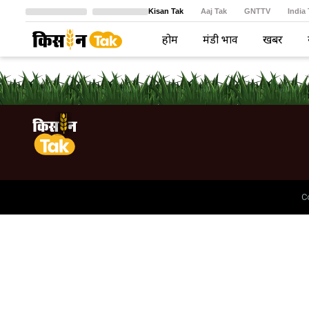
Kisan Tak
Aaj Tak
GNTTV
India
Crime Tak
Astro Tak
বাংলা
होम
मंडी भाव
खबरें
C