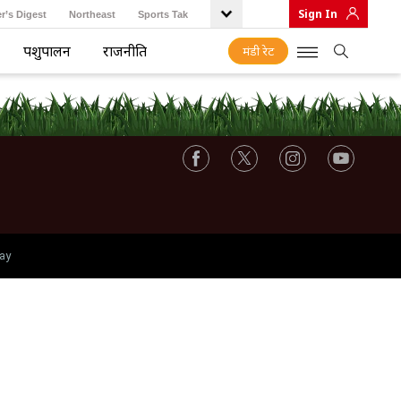
Sign In
r’s Digest
Northeast
Sports Tak
पशुपालन
राजनीति
मंडी रेट
ay