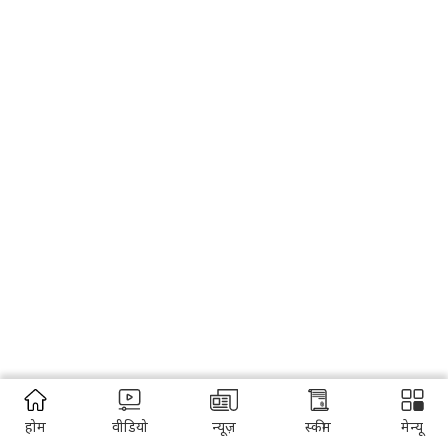
होम
वीडियो
न्यूज़
स्कीम
मेन्यू