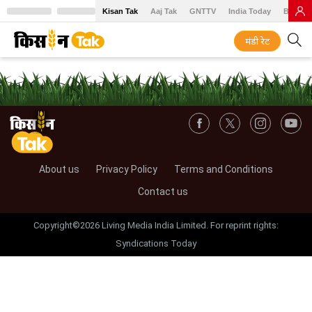
Kisan Tak
Aaj Tak
GNTTV
India Today
BT Baz
मंडी रेट
About us
Privacy Policy
Terms and Conditions
Contact us
Copyright©2026 Living Media India Limited. For reprint rights:
Syndications Today