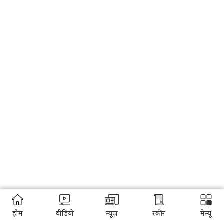
होम
वीडियो
न्यूज़
स्कीम
मेन्यू