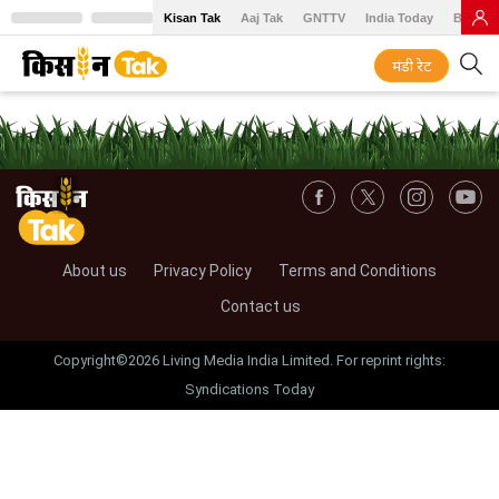
Kisan Tak
Aaj Tak
GNTTV
India Today
BT Baz
मंडी रेट
About us
Privacy Policy
Terms and Conditions
Contact us
Copyright©2026 Living Media India Limited. For reprint rights:
Syndications Today