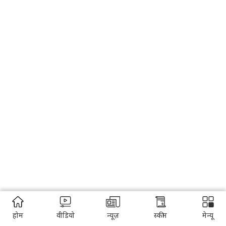
होम
वीडियो
न्यूज़
स्कीम
मेन्यू