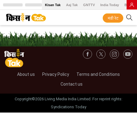
Kisan Tak
Aaj Tak
GNTTV
India Today
BT Baz
मंडी रेट
About us
Privacy Policy
Terms and Conditions
Contact us
Copyright©2026 Living Media India Limited. For reprint rights:
Syndications Today