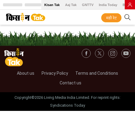
Kisan Tak
Aaj Tak
GNTTV
India Today
BT Baz
मंडी रेट
About us
Privacy Policy
Terms and Conditions
Contact us
Copyright©2026 Living Media India Limited. For reprint rights:
Syndications Today