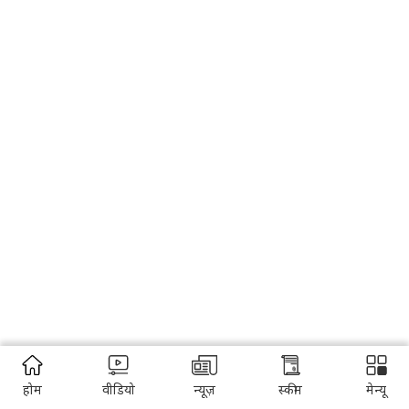
होम
वीडियो
न्यूज़
स्कीम
मेन्यू