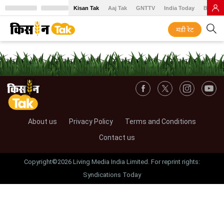
Kisan Tak
Aaj Tak
GNTTV
India Today
BT Baz
मंडी रेट
About us
Privacy Policy
Terms and Conditions
Contact us
Copyright©2026 Living Media India Limited. For reprint rights:
Syndications Today