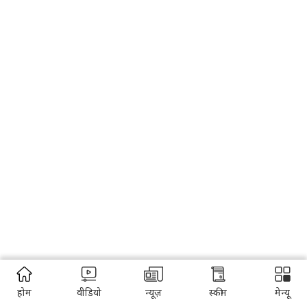
होम
वीडियो
न्यूज़
स्कीम
मेन्यू