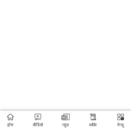
होम
वीडियो
न्यूज़
स्कीम
मेन्यू