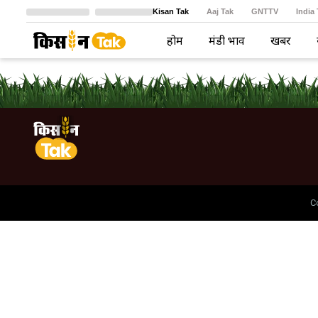
Kisan Tak
Aaj Tak
GNTTV
India
Crime Tak
Astro Tak
বাংলা
होम
मंडी भाव
खबरें
C