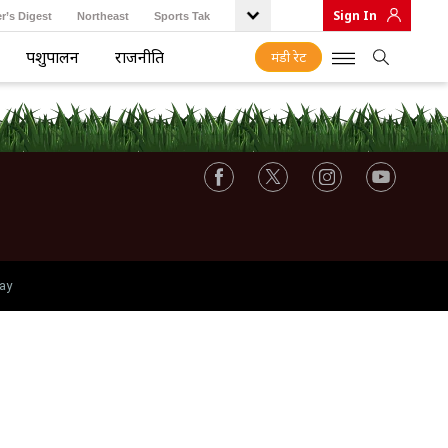
Sign In
r’s Digest
Northeast
Sports Tak
पशुपालन
राजनीति
मंडी रेट
ay