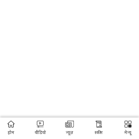
होम
वीडियो
न्यूज़
स्कीम
मेन्यू