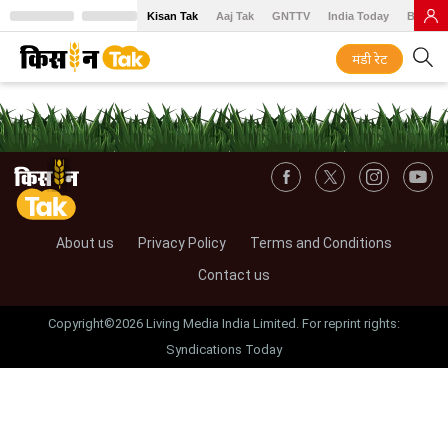
Kisan Tak
Aaj Tak
GNTTV
India Today
BT Baz
मंडी रेट
About us
Privacy Policy
Terms and Conditions
Contact us
Copyright©2026 Living Media India Limited. For reprint rights:
Syndications Today