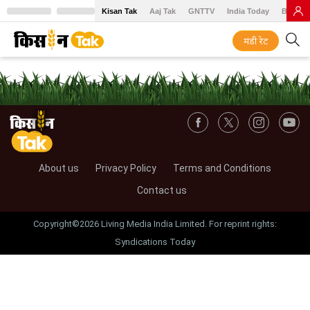
Kisan Tak
Aaj Tak
GNTTV
India Today
BT Baz
मंडी रेट
About us
Privacy Policy
Terms and Conditions
Contact us
Copyright©2026 Living Media India Limited. For reprint rights:
Syndications Today