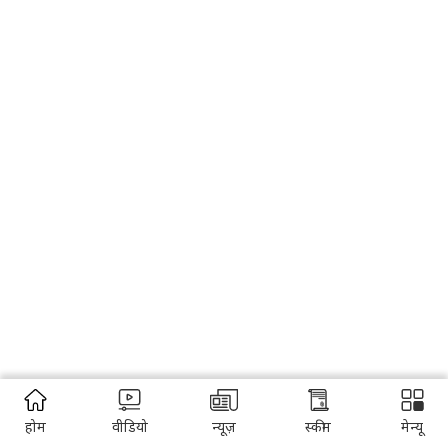
होम
वीडियो
न्यूज़
स्कीम
मेन्यू