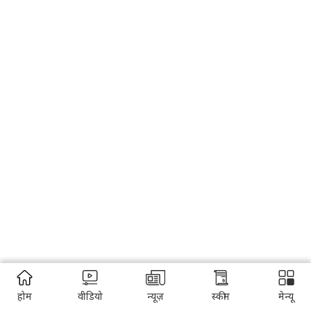
होम
वीडियो
न्यूज़
स्कीम
मेन्यू