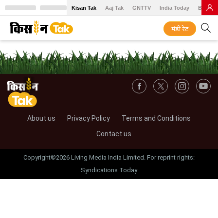
Kisan Tak
Aaj Tak
GNTTV
India Today
BT Baz
मंडी रेट
About us
Privacy Policy
Terms and Conditions
Contact us
Copyright©2026 Living Media India Limited. For reprint rights:
Syndications Today