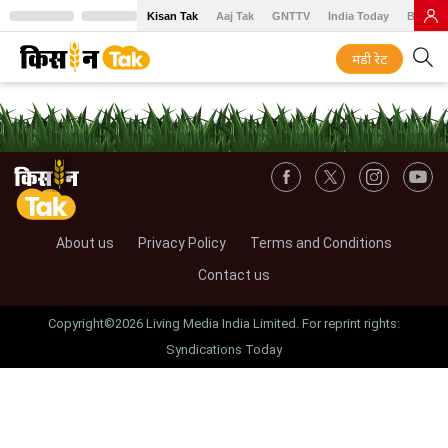
Kisan Tak
Aaj Tak
GNTTV
India Today
BT Baz
मंडी रेट
About us
Privacy Policy
Terms and Conditions
Contact us
Copyright©2026 Living Media India Limited. For reprint rights:
Syndications Today