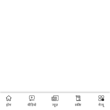
होम
वीडियो
न्यूज़
स्कीम
मेन्यू