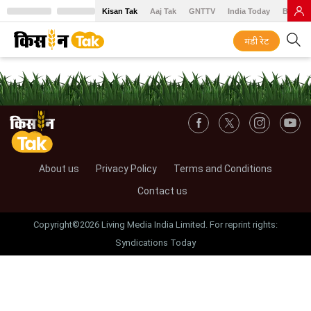
Kisan Tak
Aaj Tak
GNTTV
India Today
BT Baz
मंडी रेट
About us
Privacy Policy
Terms and Conditions
Contact us
Copyright©2026 Living Media India Limited. For reprint rights:
Syndications Today