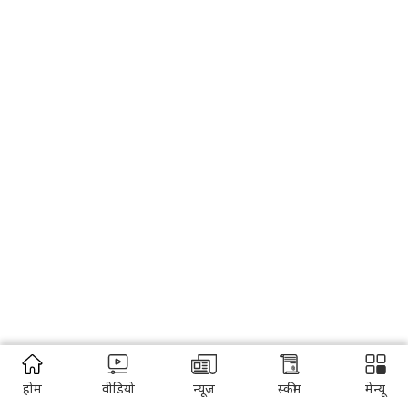
होम
वीडियो
न्यूज़
स्कीम
मेन्यू