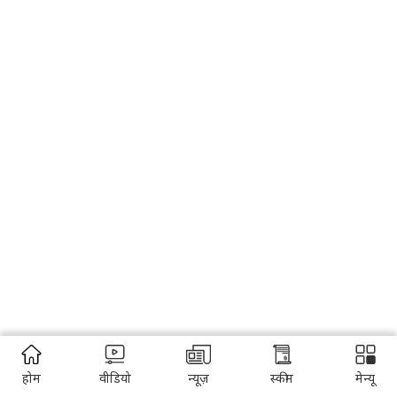
होम
वीडियो
न्यूज़
स्कीम
मेन्यू