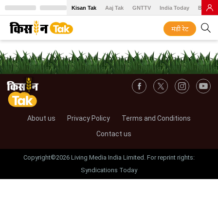
Kisan Tak
Aaj Tak
GNTTV
India Today
BT Baz
मंडी रेट
About us
Privacy Policy
Terms and Conditions
Contact us
Copyright©2026 Living Media India Limited. For reprint rights:
Syndications Today