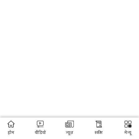
होम
वीडियो
न्यूज़
स्कीम
मेन्यू