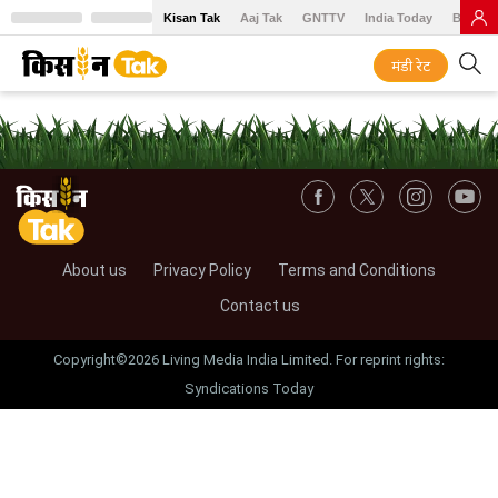
Kisan Tak
Aaj Tak
GNTTV
India Today
BT Baz
मंडी रेट
About us
Privacy Policy
Terms and Conditions
Contact us
Copyright©2026 Living Media India Limited. For reprint rights:
Syndications Today