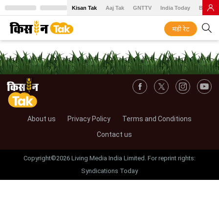
Kisan Tak
Aaj Tak
GNTTV
India Today
BT Baz
मंडी रेट
About us
Privacy Policy
Terms and Conditions
Contact us
Copyright©2026 Living Media India Limited. For reprint rights:
Syndications Today