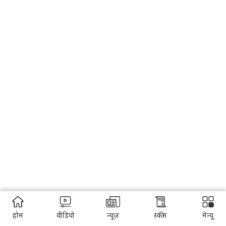
होम
वीडियो
न्यूज़
स्कीम
मेन्यू