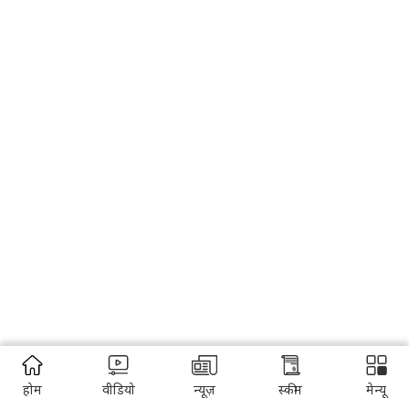
होम
वीडियो
न्यूज़
स्कीम
मेन्यू