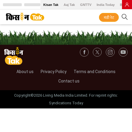
Kisan Tak
Aaj Tak
GNTTV
India Today
BT Baz
मंडी रेट
About us
Privacy Policy
Terms and Conditions
Contact us
Copyright©2026 Living Media India Limited. For reprint rights:
Syndications Today