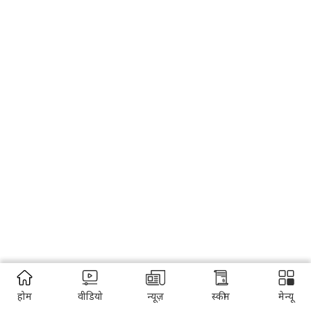
होम
वीडियो
न्यूज़
स्कीम
मेन्यू