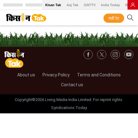
Kisan Tak
Aaj Tak
GNTTV
India Today
BT Baz
मंडी रेट
About us
Privacy Policy
Terms and Conditions
Contact us
Copyright©2026 Living Media India Limited. For reprint rights:
Syndications Today