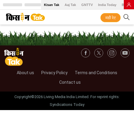
Kisan Tak
Aaj Tak
GNTTV
India Today
BT Baz
मंडी रेट
About us
Privacy Policy
Terms and Conditions
Contact us
Copyright©2026 Living Media India Limited. For reprint rights:
Syndications Today