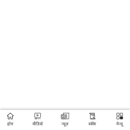
होम
वीडियो
न्यूज़
स्कीम
मेन्यू