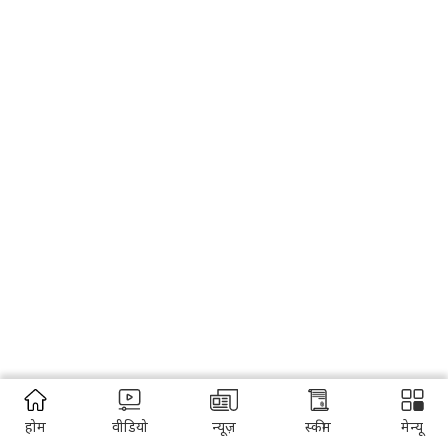
होम
वीडियो
न्यूज़
स्कीम
मेन्यू