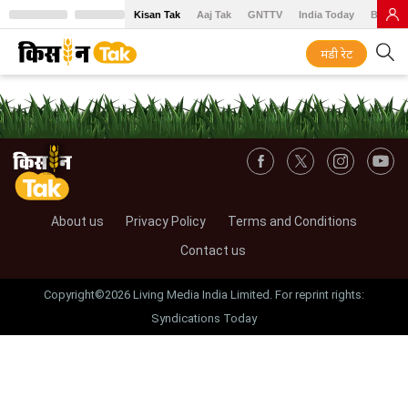
Kisan Tak
Aaj Tak
GNTTV
India Today
BT Baz
मंडी रेट
About us
Privacy Policy
Terms and Conditions
Contact us
Copyright©2026 Living Media India Limited. For reprint rights:
Syndications Today