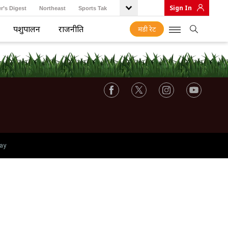
Sign In
r’s Digest
Northeast
Sports Tak
पशुपालन
राजनीति
मंडी रेट
ay