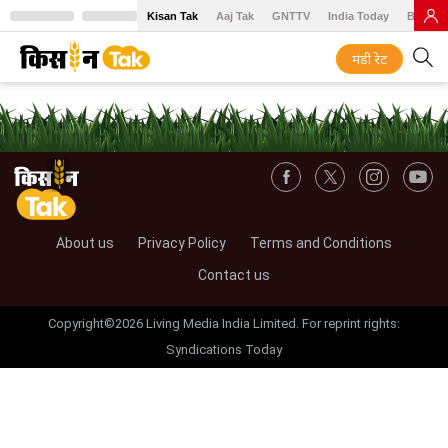
Kisan Tak
Aaj Tak
GNTTV
India Today
BT Baz
मंडी रेट
About us
Privacy Policy
Terms and Conditions
Contact us
Copyright©2026 Living Media India Limited. For reprint rights:
Syndications Today