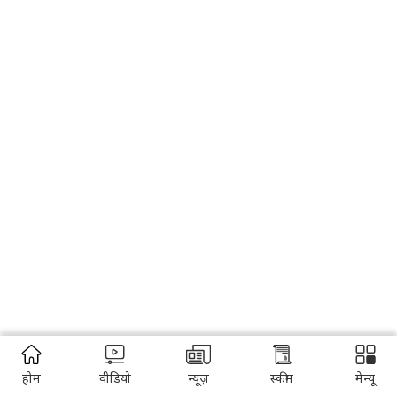
होम
वीडियो
न्यूज़
स्कीम
मेन्यू