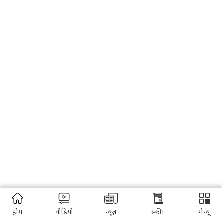
होम
वीडियो
न्यूज़
स्कीम
मेन्यू