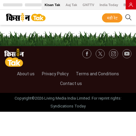
Kisan Tak
Aaj Tak
GNTTV
India Today
BT Baz
मंडी रेट
About us
Privacy Policy
Terms and Conditions
Contact us
Copyright©2026 Living Media India Limited. For reprint rights:
Syndications Today